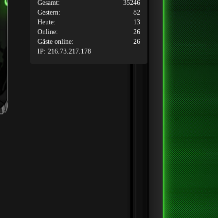
Gesamt:
35246
Gestern:
82
Heute:
13
Online:
26
Gäste online:
26
IP: 216.73.217.178